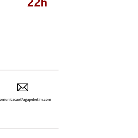
22h
omunicacao@agapebetim.com