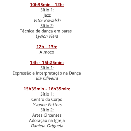
10h35min - 12h:
Sítio 1:
Jazz
Vitor Kowalski
Sítio 2:
Técnica de dança em pares
Lysion Viera
12h - 13h:
Almoço
14h - 15h25min:
Sítio 1:
Expressão e
Interpretação na
Dança
Bia Oliveira
15h35min - 16h35min:
Sítio 1:
Centro do Corpo
Yvonne Petters
Sítio 2:
Artes Circenses
Adoração na Igreja
Daniela Origuela