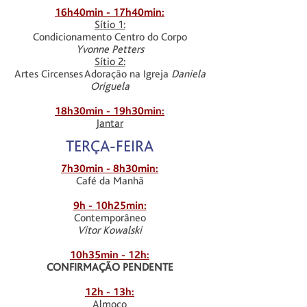
16h40min - 17h40min:
Sítio 1:
Condicionamento Centro do Corpo
Yvonne Petters
Sítio 2:
Artes Circenses Adoração na Igreja
Daniela
Origuela
18h30min - 19h30min:
Jantar
TERÇA-FEIRA
7h30min - 8h30min:
Café da Manhã
9h - 10h25min:
Contemporâneo
Vitor Kowalski
10h35min - 12h:
CONFIRMAÇÃO PENDENTE
12h - 13h:
Almoço