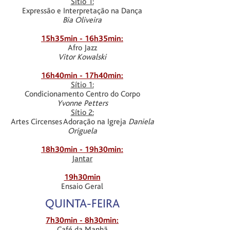
Sítio 1:
Expressão e
Interpretação na
Dança
Bia Oliveira
15h35min - 16h35min:
Afro Jazz
Vitor Kowalski
16h40min - 17h40min:
Sítio 1:
Condicionamento Centro do Corpo
Yvonne Petters
Sítio 2:
Artes Circenses Adoração na Igreja
Daniela
Origuela
18h30min - 19h30min:
Jantar
19h30min
Ensaio Geral
QUINTA-FEIRA
7h30min - 8h30min:
Café da Manhã