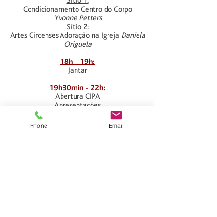
Sítio 1:
Condicionamento Centro do Corpo
Yvonne Petters
Sítio 2:
Artes Circenses Adoração na Igreja
Daniela
Origuela
18h - 19h:
Jantar
19h30min - 22h:
Abertura CIPA
Apresentações
Culto
Phone
Email
SEXTA-FEIRA
7h30min - 8h30min:
Café da Manhã
9h - 10h25min:
Danças Urbanas
Vitor Kowalski
10h35min - 12h:
Danças Hebraicas