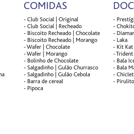
COMIDAS
DOC
- Club Social | Original
- Prestíg
- Club Social | Recheado
- Chokit
- Biscoito Recheado | Chocolate
- Diama
- Biscoito Recheado | Morango
- Laka
- Wafer | Chocolate
- Kit Kat
- Wafer | Morango
- Trident
- Bolinho de Chocolate
- Bala Ic
- Salgadinho | Gulão Churrasco
- Bala M
ha
- Salgadinho | Gulão Cebola
- Chicle
- Barra de cereal
- Pirulit
- Pipoca