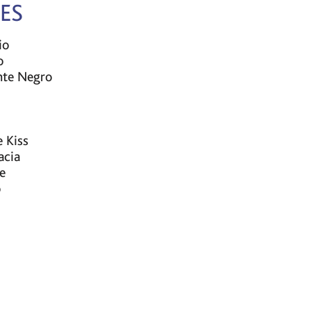
ES
io
o
nte Negro
e Kiss
acia
te
o