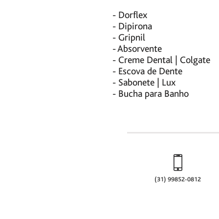
- Dorflex
- Dipirona
- Gripnil
- Absorvente
- Creme Dental | Colgate
- Escova de Dente
- Sabonete | Lux
- Bucha para Banho
(31) 99852-0812