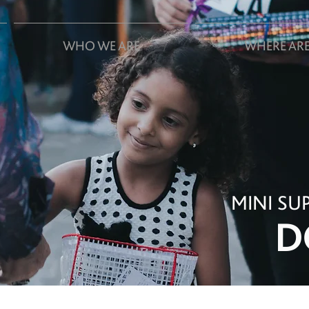
WHO WE ARE
WHERE ARE
MINI S
D